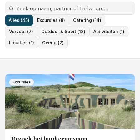
Alles (
45
)
Excursies
(
8
)
Catering
(
14
)
Vervoer
(
7
)
Outdoor & Sport
(
12
)
Activiteiten
(
1
)
Locaties
(
1
)
Overig
(
2
)
Excursies
Bezoek het bunkermuseum