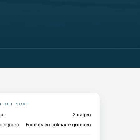
N HET KORT
uur
2
dagen
oelgroep
Foodies en culinaire groepen