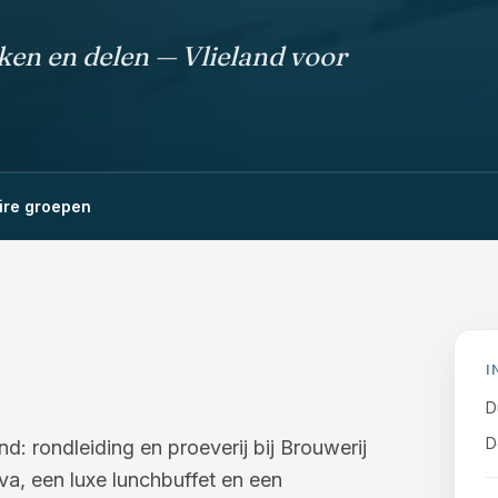
en en delen — Vlieland voor
ire groepen
I
D
D
d: rondleiding en proeverij bij Brouwerij
iva, een luxe lunchbuffet en een