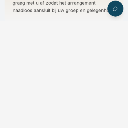
graag met u af zodat het arrangement
naadloos aansluit bij uw groep en gelegenheid.
HET VERLOOP
Programma per dag
Dag 1
09:00
Privévaart Regina Andrea — Harlingen →