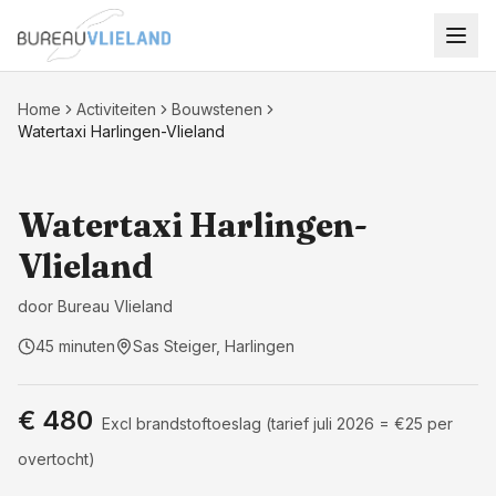
Ga naar hoofdinhoud
Home
Activiteiten
Bouwstenen
Watertaxi Harlingen-Vlieland
Vervoer
Watertaxi Harlingen-
Vlieland
door
Bureau Vlieland
45 minuten
Sas Steiger, Harlingen
€ 480
Excl brandstoftoeslag (tarief juli 2026 = €25 per
overtocht)