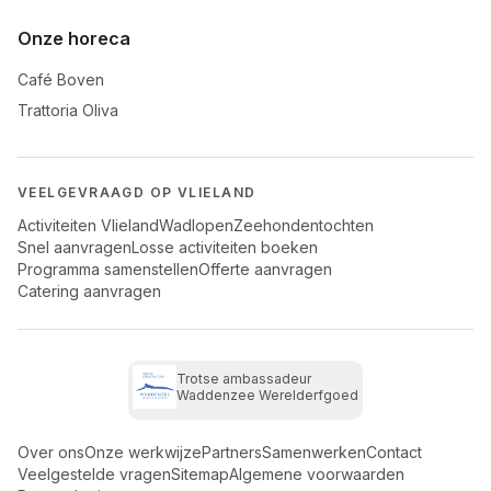
Onze horeca
Café Boven
Trattoria Oliva
VEELGEVRAAGD OP VLIELAND
Activiteiten Vlieland
Wadlopen
Zeehondentochten
Snel aanvragen
Losse activiteiten boeken
Programma samenstellen
Offerte aanvragen
Catering aanvragen
Trotse ambassadeur
Waddenzee Werelderfgoed
Over ons
Onze werkwijze
Partners
Samenwerken
Contact
Veelgestelde vragen
Sitemap
Algemene voorwaarden