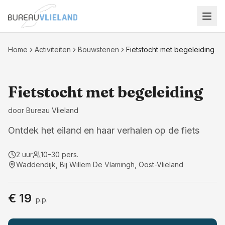
Ga naar hoofdinhoud
Home
Activiteiten
Bouwstenen
Fietstocht met begeleiding
Excursies
Fietstocht met begeleiding
door
Bureau Vlieland
Ontdek het eiland en haar verhalen op de fiets
2 uur
10
–
30
pers.
Waddendijk, Bij Willem De Vlamingh, Oost-Vlieland
€ 19
p.p.